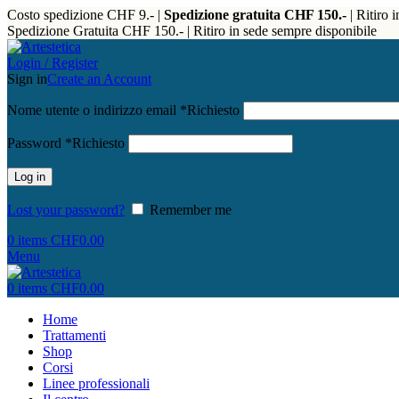
Costo spedizione CHF 9.- |
Spedizione gratuita CHF 150.-
| Ritiro 
Spedizione Gratuita CHF 150.- | Ritiro in sede sempre disponibile
Login / Register
Sign in
Create an Account
Nome utente o indirizzo email
*
Richiesto
Password
*
Richiesto
Log in
Lost your password?
Remember me
0
items
CHF
0.00
Menu
0
items
CHF
0.00
Home
Trattamenti
Shop
Corsi
Linee professionali