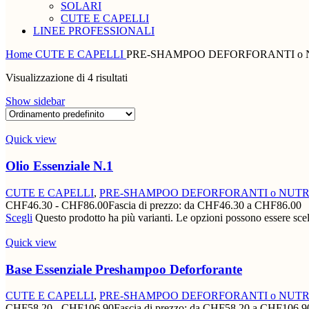
SOLARI
CUTE E CAPELLI
LINEE PROFESSIONALI
Home
CUTE E CAPELLI
PRE-SHAMPOO DEFORFORANTI o 
Visualizzazione di 4 risultati
Show sidebar
Quick view
Olio Essenziale N.1
CUTE E CAPELLI
,
PRE-SHAMPOO DEFORFORANTI o NUTR
CHF
46.30
-
CHF
86.00
Fascia di prezzo: da CHF46.30 a CHF86.00
Scegli
Questo prodotto ha più varianti. Le opzioni possono essere scel
Quick view
Base Essenziale Preshampoo Deforforante
CUTE E CAPELLI
,
PRE-SHAMPOO DEFORFORANTI o NUTR
CHF
58.20
-
CHF
106.90
Fascia di prezzo: da CHF58.20 a CHF106.9