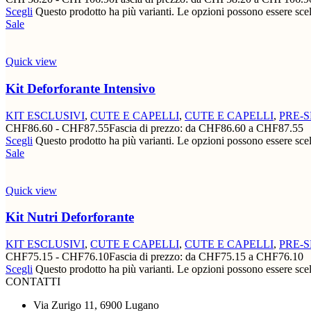
Scegli
Questo prodotto ha più varianti. Le opzioni possono essere scel
Sale
Quick view
Kit Deforforante Intensivo
KIT ESCLUSIVI
,
CUTE E CAPELLI
,
CUTE E CAPELLI
,
PRE-
CHF
86.60
-
CHF
87.55
Fascia di prezzo: da CHF86.60 a CHF87.55
Scegli
Questo prodotto ha più varianti. Le opzioni possono essere scel
Sale
Quick view
Kit Nutri Deforforante
KIT ESCLUSIVI
,
CUTE E CAPELLI
,
CUTE E CAPELLI
,
PRE-
CHF
75.15
-
CHF
76.10
Fascia di prezzo: da CHF75.15 a CHF76.10
Scegli
Questo prodotto ha più varianti. Le opzioni possono essere scel
CONTATTI
Via Zurigo 11, 6900 Lugano